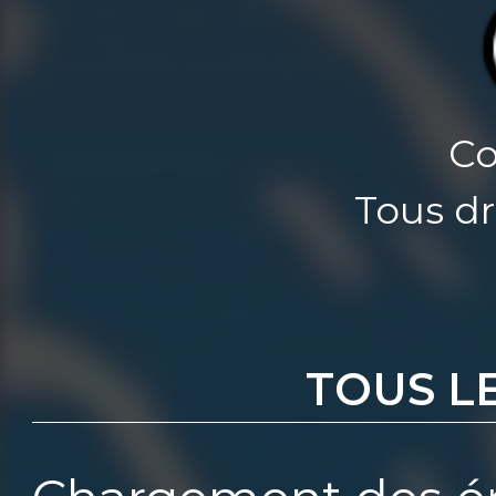
Co
Tous dr
TOUS L