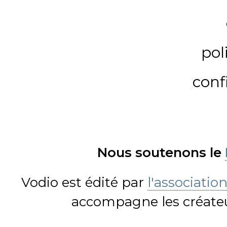
pol
conf