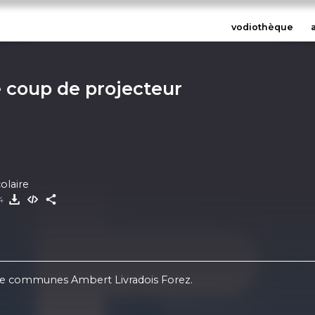
vodiothèque
 coup de projecteur
colaire
24
 de communes Ambert Livradois Forez.