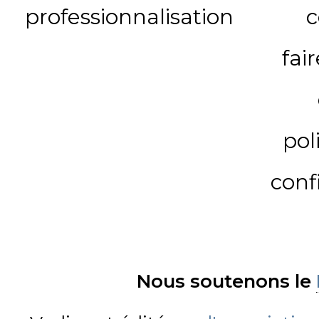
professionnalisation
c
fai
pol
conf