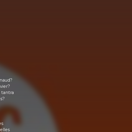
rnaud?
vier?
 tantra
ns?
es
elles