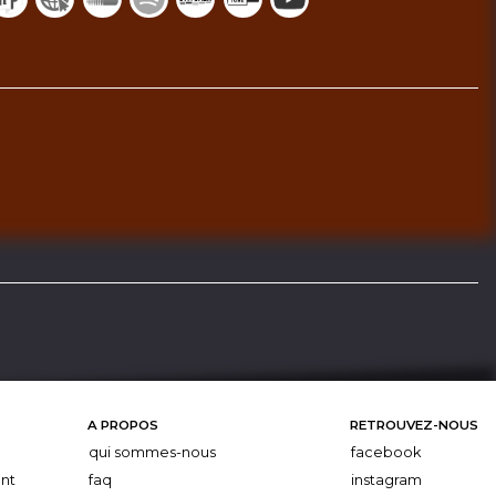
A PROPOS
RETROUVEZ-NOUS
qui sommes-nous
facebook
nt
faq
instagram