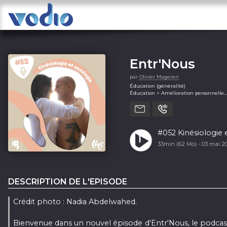
Entr'Nous
par
Olivier Mageren
Éducation (généralité)
Éducation > Amélioration personnelle
Santé et remise en forme (généralité)
Santé et remise en forme > Sexualité
Société et culture (généralité)
Société et culture > Relations
#052 Kinésiologie 
33min (62 Mo) -
03 mai 
DESCRIPTION DE L'EPISODE
Crédit photo : Nadia Abdelwahed.
Bienvenue dans un nouvel épisode d'Entr'Nous, le podcast 