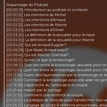
Séquençage du Podcast :
[00:00:19]
Introduction au podcast et contexte
[00:00:51]
Les intentions de Michel
[00:02:03]
Les intentions d’Arnaud
[00:02:32]
Les intentions de Marine
[00:03:05]
Les intentions d’Olivier
[00:03:30]
La définition de la sexualité pour Arnaud
[00:04:00]
La définition de la sexualité pour Marine
[00:04:29]
Qui est Arnaud Eugster?
[00:06:08]
Que faisait Arnaud avant?
[00:06:45]
Qui est Marine Chambat?
[00:06:51]
Qu'est-ce que la kinésiologie?
[00:08:12]
Quel lien entre la kinésiologie, sexualité pour A
[00:10:25]
Quel lien entre la kinésiologie, sexualité pour Oli
[00:13:36]
Guérir des traumatismes par la kinésiologie et le
[00:15:59]
Comment la kinésiologie peut-elle aider les ge
[00:19:38]
L’approche du Tantra dans le couple
[00:21:46]
Inspiré par le partage
[00:22:32]
Comment cela renforce le couple
[00:25:05]
La pratique de l'écoute pour transformer nos vi
[00:26:33]
Langage du corps & relations amoureuses, sexu