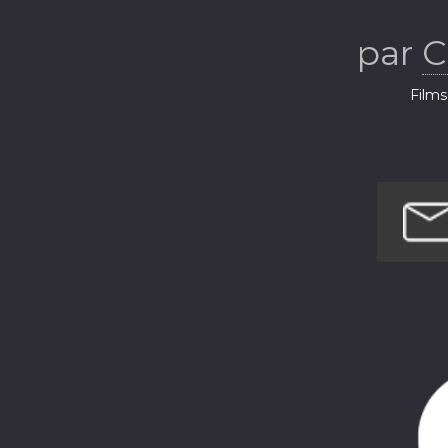
par
C
Films