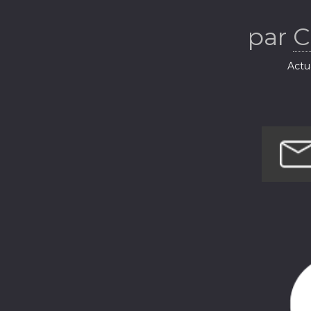
par
C
Actua