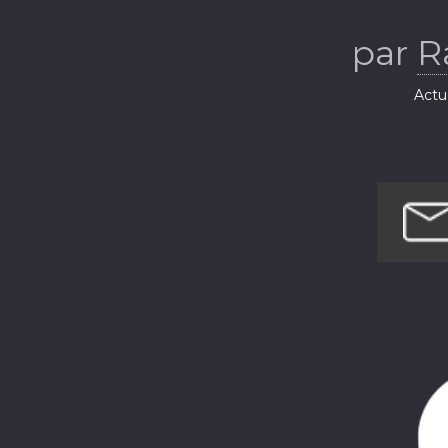
par
R
Actua