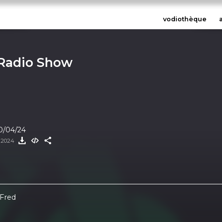
vodiothèque
 Radio Show
0/04/24
l 2024
/Fred