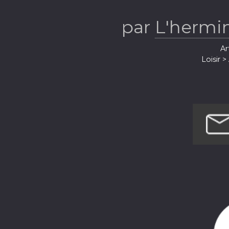
par
L'hermi
Ar
Loisir 
Loi
Société et