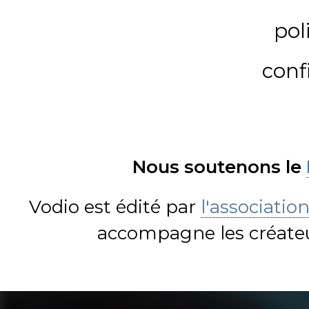
pol
conf