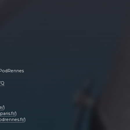
al PodRennes
7Q
e/
)
aris.fr/
)
drennes.fr/
)