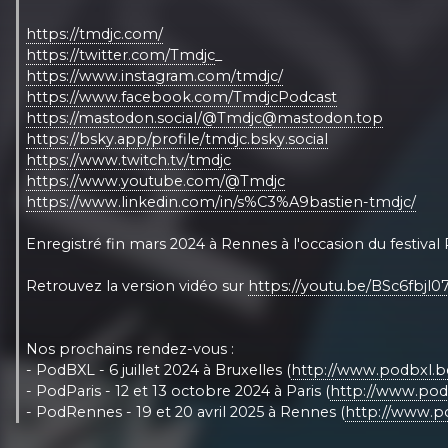
https://tmdjc.com/
https://twitter.com/Tmdjc
_
https://www.instagram.com/tmdjc/
https://www.facebook.com/TmdjcPodcast
https://mastodon.social/@Tmdjc@mastodon.top
https://bsky.app/profile/tmdjc.bsky.social
https://www.twitch.tv/tmdjc
https://www.youtube.com/@Tmdjc
https://www.linkedin.com/in/s%C3%A9bastien-tmdjc/
Enregistré fin mars 2024 à Rennes à l'occasion du festiv
Retrouvez la version vidéo sur
https://youtu.be/BSc6fbjl0
Nos prochains rendez-vous :
- PodBXL - 6 juillet 2024 à Bruxelles (
http://www.podbxl.b
- PodParis - 12 et 13 octobre 2024 à Paris (
http://www.podp
- PodRennes - 19 et 20 avril 2025 à Rennes (
http://www.po