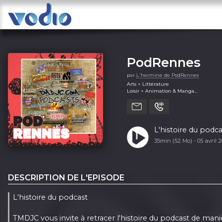
PodRennes
par
L'hermine de PodRennes
Arts > Littérature
Loisir > Animation & Manga
Loisir > Jeux
Loisir > Jeux vidéos
Société et culture > Documentaire
L'histoire du pod
35min (52 Mo) -
05 avril
DESCRIPTION DE L'EPISODE
L'histoire du podcast
TMDJC vous invite à retracer l'histoire du podcast de mani