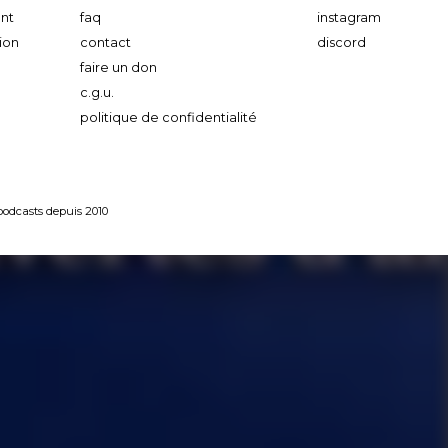
nt
faq
instagram
ion
contact
discord
faire un don
c.g.u.
politique de confidentialité
 podcasts depuis 2010