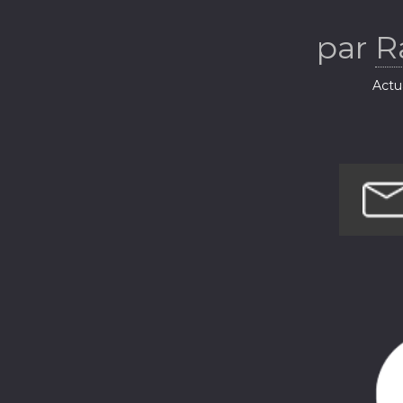
par
R
Actua