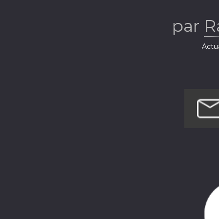
par
R
Actua