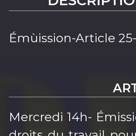
DESCRIPTIO
Émùission-Article 25
ART
Mercredi 14h- Émiss
droits du travail po