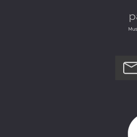
musiques 
p
Musi