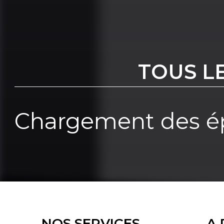
TOUS L
Chargement des ép
NOS SERVICES
A