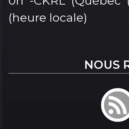
0h -CKRL (Québec (C
(heure locale)
NOUS 