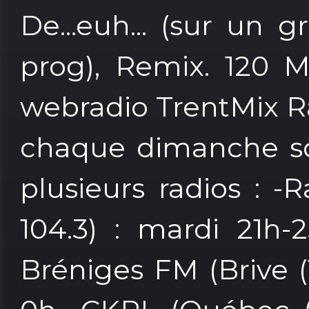
De...euh... (sur un 
prog), Remix. 120 M
webradio TrentMix R
chaque dimanche soi
plusieurs radios : -
104.3) : mardi 21h-
Bréniges FM (Brive (1