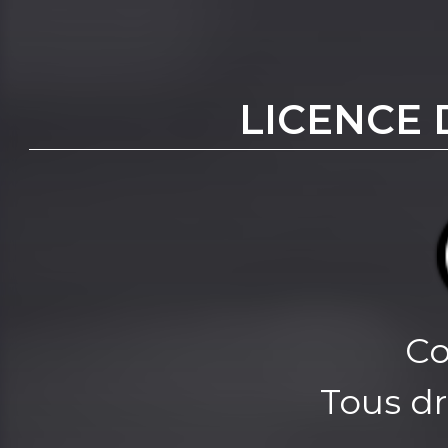
LICENCE 
Co
Tous dr