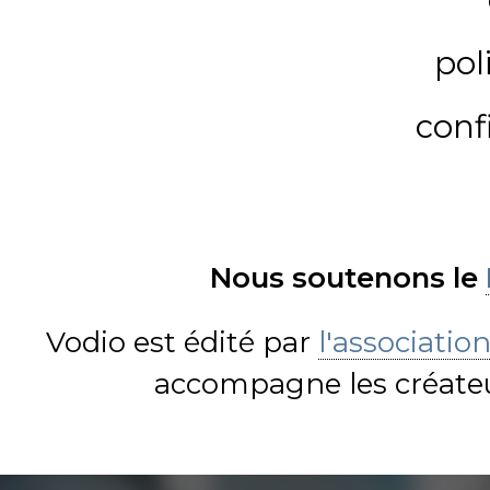
pol
conf