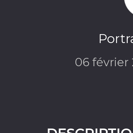
Portra
06 févrie