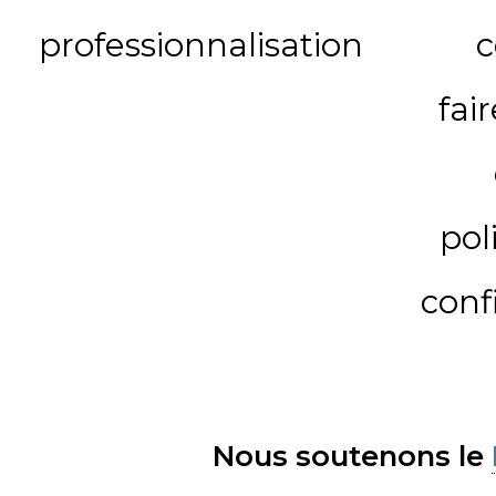
professionnalisation
c
fai
pol
conf