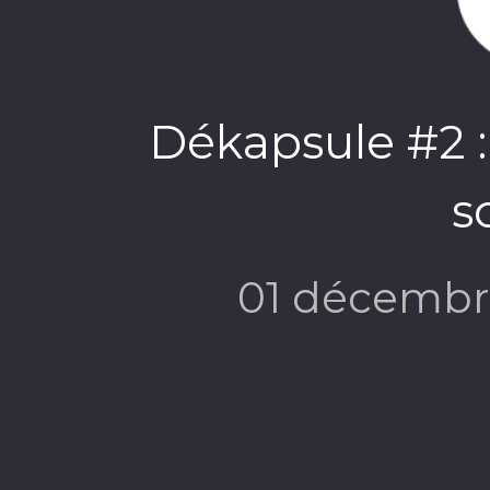
Dékapsule #2 
s
01 décembr