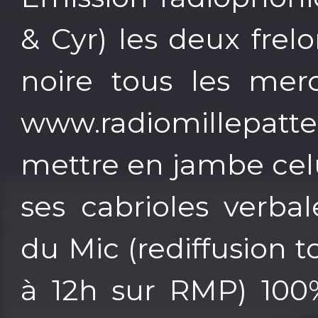
& Cyr) les deux frel
noire tous les mer
www.radiomillepa
mettre en jambe celu
ses cabrioles verba
du Mic (rediffusion 
à 12h sur RMP) 100%