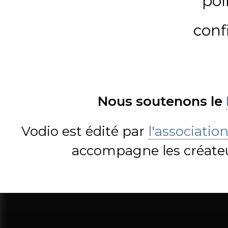
pol
conf