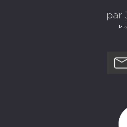
vous des tal
par
Q
Musi