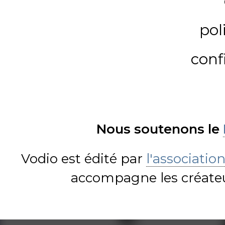
pol
conf