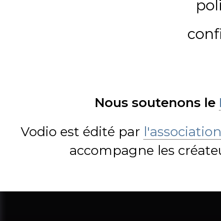
pol
conf