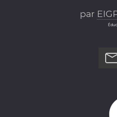
par
EIG
Éduca