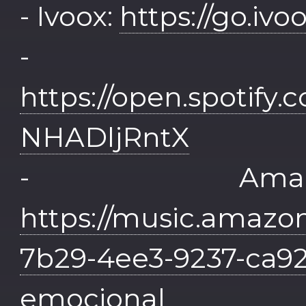
- Ivoox:
https://go.iv
- Sp
https://open.spotif
NHADljRntX
- Amaz
https://music.amazon
7b29-4ee3-9237-ca92
emocional