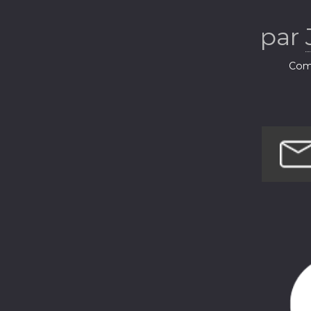
par
Comé