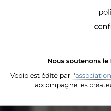
pol
conf