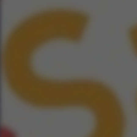
No
Vodio est édi
accomp