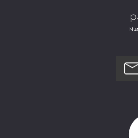
musiques 
p
Musi