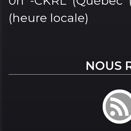
0h -CKRL (Québec (C
(heure locale)
NOUS 