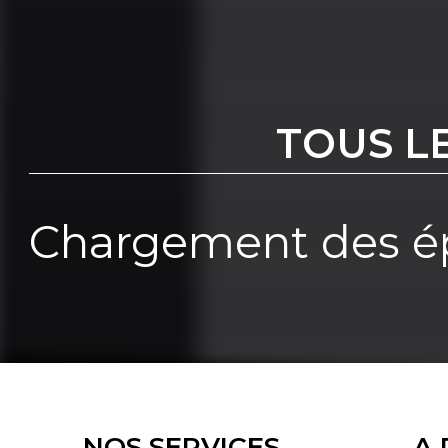
TOUS L
Chargement des ép
NOS SERVICES
A