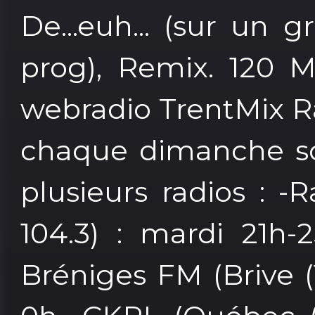
De...euh... (sur un 
prog), Remix. 120 M
webradio TrentMix R
chaque dimanche soi
plusieurs radios : -
104.3) : mardi 21h-
Bréniges FM (Brive (1