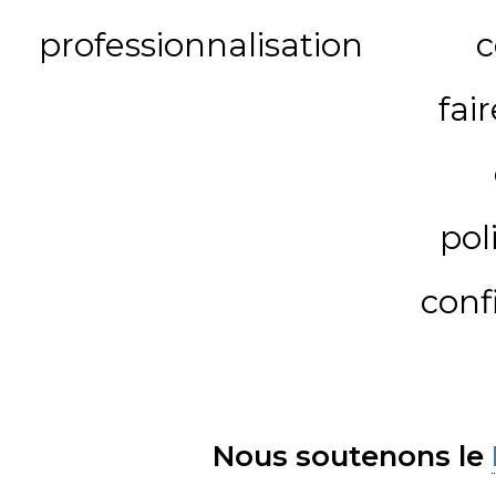
professionnalisation
c
fai
pol
conf