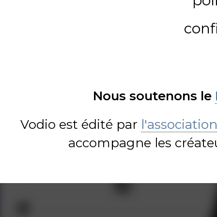
pol
conf