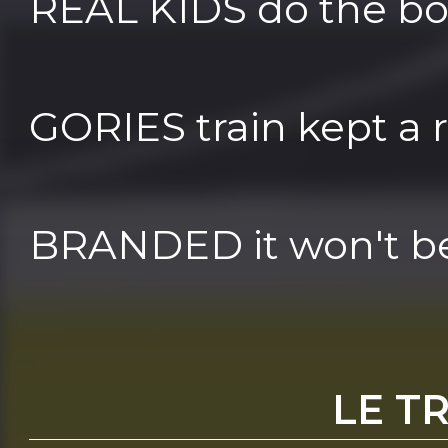
REAL KIDS do the b
GORIES train kept a rol
BRANDED it won't b
LE T