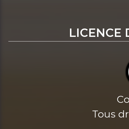
LICENCE 
Co
Tous dr