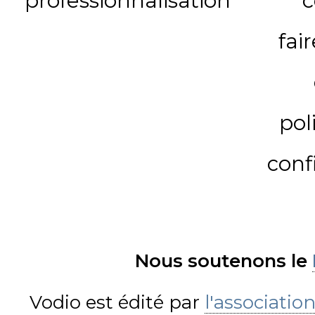
professionnalisation
c
fai
pol
conf