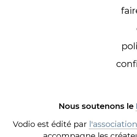
fai
pol
conf