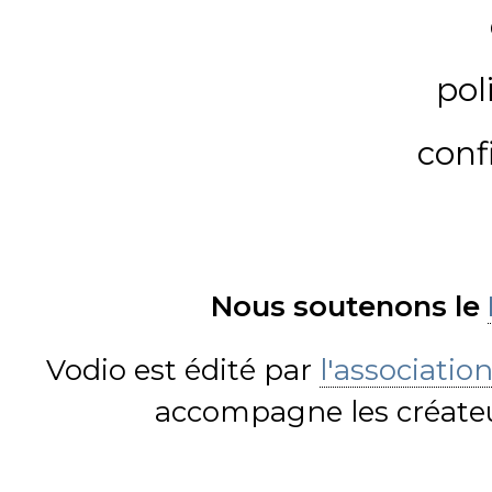
pol
conf