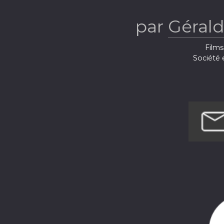
par
Géral
Films
Société e
Société et
Santé et rem
Santé et remis
Enfants e
Enfants 
Ar
Ar