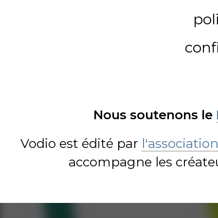
pol
conf