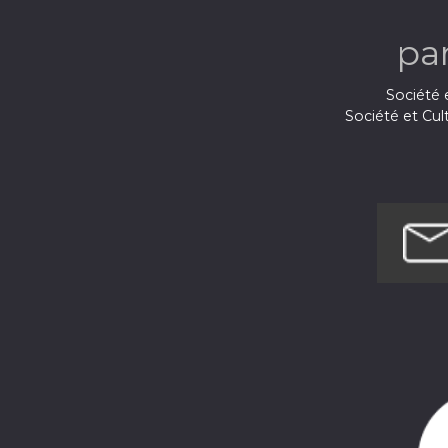
pa
Société e
Société et Cul
Techno