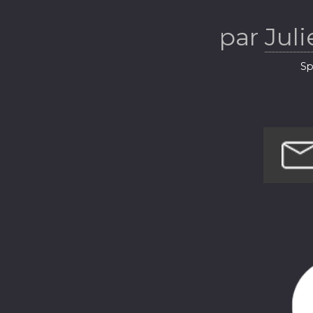
sous toute
par
Jul
Sp