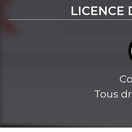
LICENCE 
Co
Tous dr