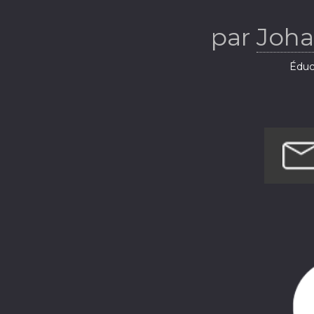
importa
par
Joha
organ
Éduca