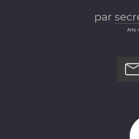
choral dans to
par
secr
Parcours inspi
Arts 