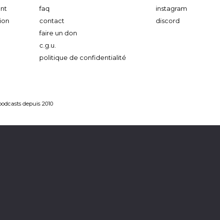
nt
faq
instagram
ion
contact
discord
faire un don
c.g.u.
politique de confidentialité
 podcasts depuis 2010