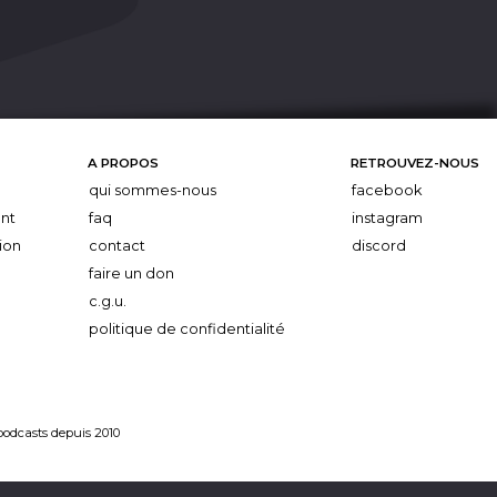
A PROPOS
RETROUVEZ-NOUS
qui sommes-nous
facebook
nt
faq
instagram
ion
contact
discord
faire un don
c.g.u.
politique de confidentialité
 podcasts depuis 2010