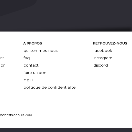
A PROPOS
RETROUVEZ-NOUS
qui sommes-nous
facebook
nt
faq
instagram
ion
contact
discord
faire un don
c.g.u.
politique de confidentialité
 podcasts depuis 2010