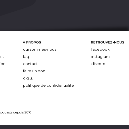
A PROPOS
RETROUVEZ-NOUS
qui sommes-nous
facebook
nt
faq
instagram
ion
contact
discord
faire un don
c.g.u.
politique de confidentialité
 podcasts depuis 2010