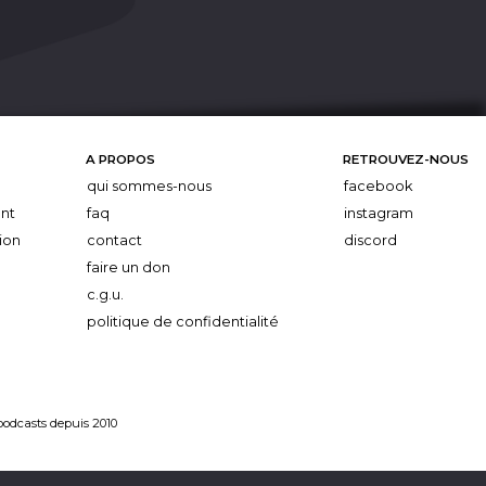
A PROPOS
RETROUVEZ-NOUS
qui sommes-nous
facebook
nt
faq
instagram
ion
contact
discord
faire un don
c.g.u.
politique de confidentialité
 podcasts depuis 2010