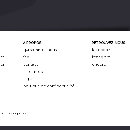
A PROPOS
RETROUVEZ-NOUS
qui sommes-nous
facebook
nt
faq
instagram
ion
contact
discord
faire un don
c.g.u.
politique de confidentialité
 podcasts depuis 2010