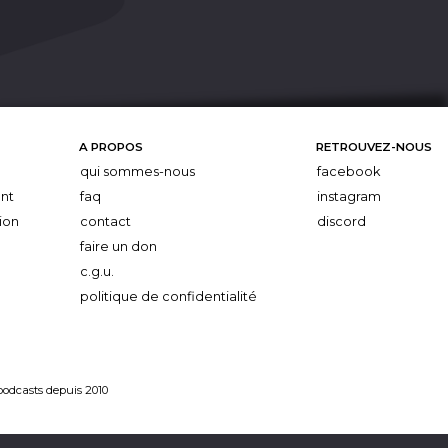
A PROPOS
RETROUVEZ-NOUS
qui sommes-nous
facebook
nt
faq
instagram
ion
contact
discord
faire un don
c.g.u.
politique de confidentialité
 podcasts depuis 2010