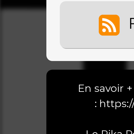
F
En savoir +
:
https: