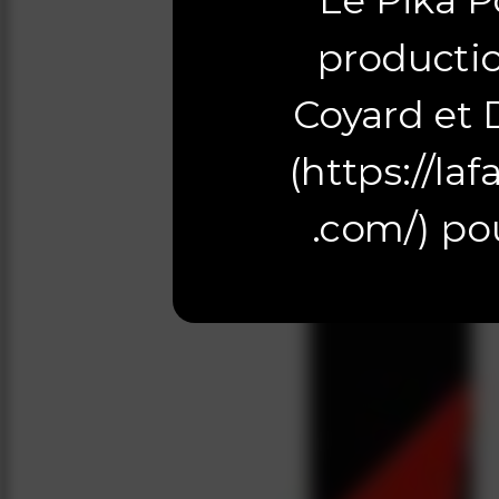
Le Pika P
producti
Coyard et 
(
https://la
.com/
) po