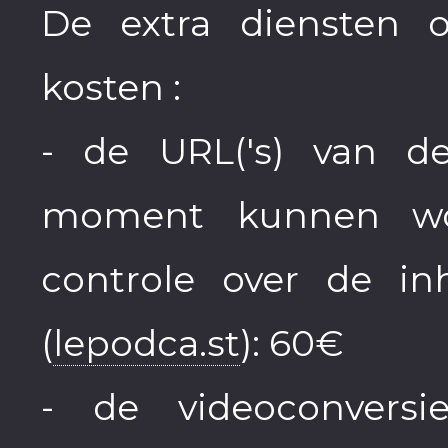
De extra diensten 
kosten :
- de URL('s) van de
moment kunnen wo
controle over de i
(
lepodca.st
): 60€
- de videoconversi