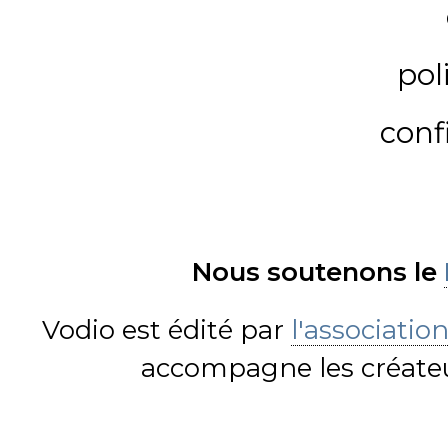
pol
conf